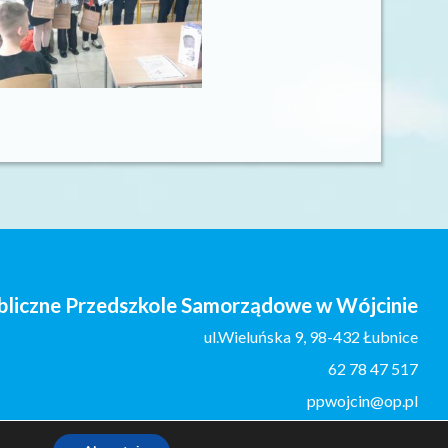
bliczne Przedszkole Samorządowe w Wójcinie
ul.Wieluńska 9, 98-432 Łubnice
62 78 47 517
ppwojcin@op.pl