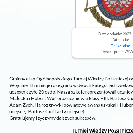
Data dodania: 2023
Kategoria:
Dni szkolne
Dodane przez: ZS W
Gminny etap Ogólnopolskiego Turniej Wiedzy Pożarniczej od
Wójcinie. Eliminacje rozegrano w dwóch kategoriach wiekowych
uczestniczyło 20 osób. Naszą szkołę reprezentowali uczniowi
Małecka i Hubert Woś oraz uczniowie klasy VIII: Bartosz C
Adam Zych. Na rozgrywki powiatowe awans uzyskali: Hubert 
miejsce), Bartosz Ciećka (IV miejsce).
Gratulujemy i życzymy dalszych sukcesów.
Turniej Wiedzy Pożarniczej