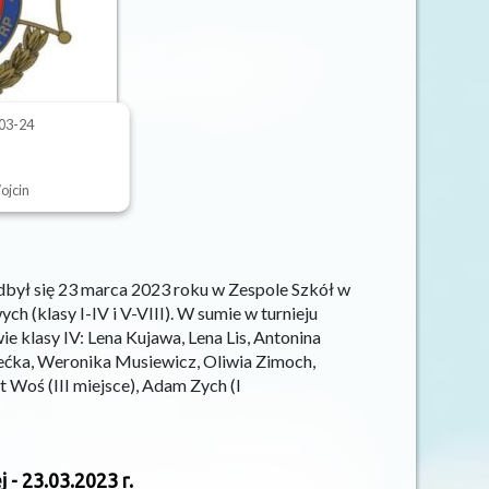
-03-24
ojcin
był się 23 marca 2023 roku w Zespole Szkół w
 (klasy I-IV i V-VIII). W sumie w turnieju
e klasy IV: Lena Kujawa, Lena Lis, Antonina
iećka, Weronika Musiewicz, Oliwia Zimoch,
Woś (III miejsce), Adam Zych (I
 - 23.03.2023 r.