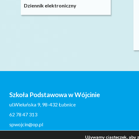
Dziennik elektroniczny
Szkoła Podstawowa w Wójcinie
ul.Wieluńska 9, 98-432 Łubnice
62 78 47 313
spwojcin@op.pl
Używamy ciasteczek, aby z