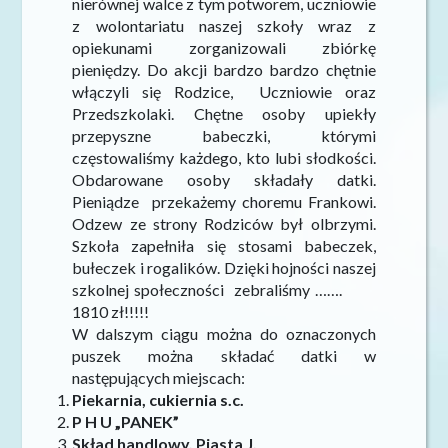
nierównej walce z tym potworem, uczniowie
z wolontariatu naszej szkoły wraz z
opiekunami zorganizowali zbiórkę
pieniędzy. Do akcji bardzo bardzo chętnie
włączyli się Rodzice, Uczniowie oraz
Przedszkolaki. Chętne osoby upiekły
przepyszne babeczki, którymi
częstowaliśmy każdego, kto lubi słodkości.
Obdarowane osoby składały datki.
Pieniądze przekażemy choremu Frankowi.
Odzew ze strony Rodziców był olbrzymi.
Szkoła zapełniła się stosami babeczek,
bułeczek i rogalików. Dzięki hojności naszej
szkolnej społeczności zebraliśmy …….
1810 zł!!!!!
W dalszym ciągu można do oznaczonych
puszek można składać datki w
następujących miejscach:
Piekarnia, cukiernia s.c.
P H U „PANEK”
Skład handlowy. Piasta J.