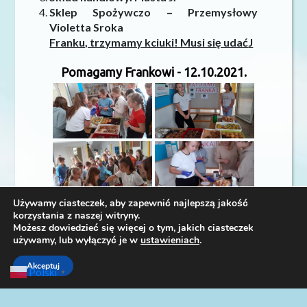
Sklep Spożywczo – Przemysłowy
Violetta Sroka
Franku, trzymamy kciuki! Musi się udać
J
Pomagamy Frankowi - 12.10.2021.
Używamy ciasteczek, aby zapewnić najlepszą jakość
korzystania z naszej witryny.
Możesz dowiedzieć się więcej o tym, jakich ciasteczek
używamy, lub wyłączyć je w
ustawieniach
.
Akceptuj
Polski
▼